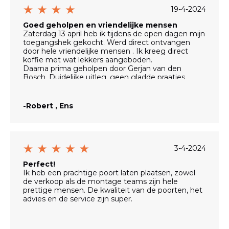
van het vorige hek blijven gebruiken. Na een kleine
19-4-2024
week merken we al dat een groot aantal van hen
toch al de mobiele app gebruikt en enkelen
Goed geholpen en vriendelijke mensen
ontdekten dat het via Apple Carplay ook werkt.
Zaterdag 13 april heb ik tijdens de open dagen mijn
toegangshek gekocht. Werd direct ontvangen
door hele vriendelijke mensen . Ik kreeg direct
koffie met wat lekkers aangeboden.
Daarna prima geholpen door Gerjan van den
Bosch. Duidelijke uitleg, geen gladde praatjes.
Benieuwd hoe het er straks uit gaat zien. Heb er in
volle vertrouwen in dat het wat moois wordt
-Robert , Ens
3-4-2024
Perfect!
Ik heb een prachtige poort laten plaatsen, zowel
de verkoop als de montage teams zijn hele
prettige mensen. De kwaliteit van de poorten, het
advies en de service zijn super.