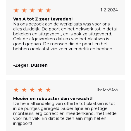
1-2-2024
Van A tot Z zeer tevreden!
Na ons bezoek aan de werkplaats was voor ons
alles duidelijk. De poort en het hekwerk tot in detail
bekeken en uitgezocht, en is ook zo uitgevoerd.
Ook de afgesproken datum van het plaatsen is
goed gegaan. De mensen die de poort en het
hebben geplaatst zijn zeer vriendelijk en hebben
veel ervaring waardoor alles naar tevredenheid is
geplaatst.
-Zeger, Dussen
Wij zijn super blij en trots!
18-12-2023
Mooier en robuuster dan verwacht!
De hele afhandeling van offerte tot plaatsen is tot
in de puntjes geregeld. Super fijne en prettige
monteurs, erg correct en meedenkend, met liefde
voor hun vak. En dat is te zien aan mijn hel en
inrijpoort!