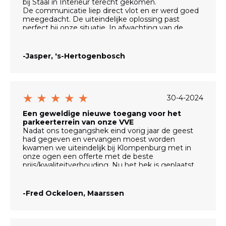
bij Staal in Interieur terecht gekomen.
De communicatie liep direct vlot en er werd goed
meegedacht. De uiteindelijke oplossing past
perfect bij onze situatie. In afwachting van de
plaatsing van onze vouwwand zijn we nu al dik
tevreden!
-Jasper, 's-Hertogenbosch
30-4-2024
Een geweldige nieuwe toegang voor het
parkeerterrein van onze VVE
Nadat ons toegangshek eind vorig jaar de geest
had gegeven en vervangen moest worden
kwamen we uiteindelijk bij Klompenburg met in
onze ogen een offerte met de beste
prijs/kwaliteitverhouding. Nu het hek is geplaatst
zijn onze verwachtingen voor het toegangs-
systeem zelfs overtroffen. Het toegangshek is
zonder echte overlast voor de gebruikers van het
-Fred Ockeloen, Maarssen
parkeerterrein geplaatst. Ook de legio aan
mogelijkheden die we nu hebben om het hek te
openen bevalt iedere gebruiker .Voor degenen dat
wilden kon ook nog steeds de oude handzender