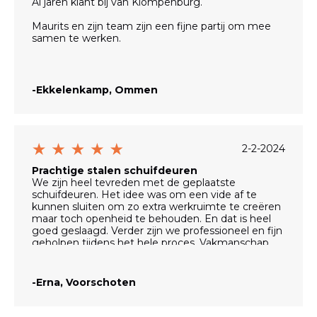
Al jaren klant bij van Klompenburg.
Maurits en zijn team zijn een fijne partij om mee
samen te werken.
Voor het hekwerk een foto aangeleverd hoe we
het graag zouden willen hebben.
-Ekkelenkamp, Ommen
Hekwerk echt boven verwachting. Een pareltje.
Krijgen er erg veel complimenten over.
2-2-2024
Prachtige stalen schuifdeuren
We zijn heel tevreden met de geplaatste
schuifdeuren. Het idee was om een vide af te
kunnen sluiten om zo extra werkruimte te creëren
maar toch openheid te behouden. En dat is heel
goed geslaagd. Verder zijn we professioneel en fijn
geholpen tijdens het hele proces. Vakmanschap
staat duidelijk voorop.
-Erna, Voorschoten