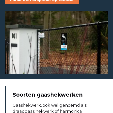
Soorten gaashekwerken
Gaashekwerk, ook wel genoemd als
draadgaas hekwerk of harmonica