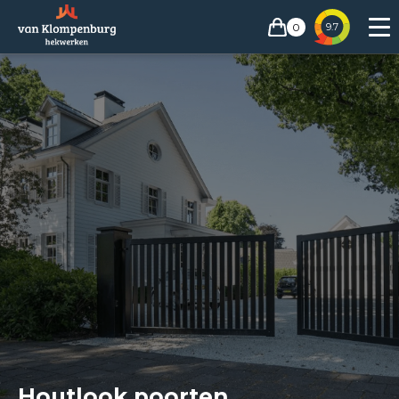
0
9.7
Houtlook poorten