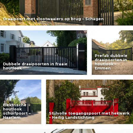
Draaipoort met slootwaaiers op brug – Schagen
Lees meer
Prefab dubbele
draaipoorten in
Dubbele draaipoorten in fraaie
houtlook –
houtlook
Emmen
Lees meer
Lees meer
Elektrische
houtlook
schuifpoort –
Stijlvolle toegangspoort met hekwerk
Haarlem
– Heilig Landstichting