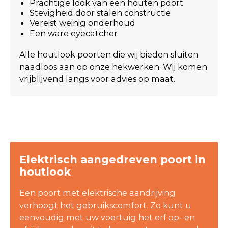
Prachtige look van een houten poort
Stevigheid door stalen constructie
Vereist weinig onderhoud
Een ware eyecatcher
Alle houtlook poorten die wij bieden sluiten
naadloos aan op onze hekwerken. Wij komen
vrijblijvend langs voor advies op maat.
Elektrisch aangedreven poort in
houtlook
Een poort met elektrische aandrijving
verhoogt het gebruikscomfort. Zo kunt u
eenvoudig met uw voertuig het erf op- en