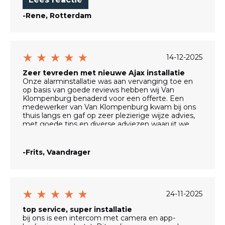
De medewerkers waren stuk voor stuk vriendelijk
en behulpzaam. Zowel de verkoop als de
-Rene, Rotterdam
installatieploeg en de planning dachten goed met
ons mee en stonden altijd klaar om vragen te
beantwoorden. Een fijne ervaring van begin tot
eind.
14-12-2025
H
Zeer tevreden met nieuwe Ajax installatie
Onze alarminstallatie was aan vervanging toe en
op basis van goede reviews hebben wij Van
Klompenburg benaderd voor een offerte. Een
medewerker van Van Klompenburg kwam bij ons
thuis langs en gaf op zeer plezierige wijze advies,
met goede tips en diverse adviezen waaruit we
konden kiezen. Dit leidde tot een offerte die een
technisch betere oplossing aandroeg voor een
lager prijs dan een andere offerte die we hadden
-Frits, Vaandrager
aangevraagd. Het verwijderen van de oude
installatie en het plaatsen van de nieuwe is
vervolgens ook snel geregeld door een uiterst
vriendelijke monteur die goed werk leverde. Wij
zijn zeer te spreken over de nieuwe Ajax installatie:
24-11-2025
alles is draadloos en veel kleiner dan bij de oude
installatie; met behulp van de Ajax app is de
top service, super installatie
installatie eenvoudig te beheren. Chapeau voor
bij ons is een intercom met camera en app-