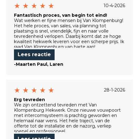
10-4-2026
Fantastisch proces, van begin tot eind!
Wat werken er fijne mensen bij Van Klompenburg!
Het hele proces, van sales, via planning tot
plaatsing is snel, vriendelijk, fijn en naar volle
tevredenheid verlopen. Daarbij komt dat ze hoge
kwaliteit hekwerk leveren voor een scherpe prijs. Ik
raad Van Klompenburg van harte aan!
Lees reactie
H
-Maarten Paul, Laren
28-1-2026
Erg tevreden
We zijn ontzettend tevreden met Van
Klompenburg Hekwerk. Onze nieuwe vouwpoort
met intercomsysteem is prachtig geworden en
helemaal naar wens. Het hele traject, van de
offerte tot de installatie en de nazorg, verliep
soepel en professioneel.
Lees reactie