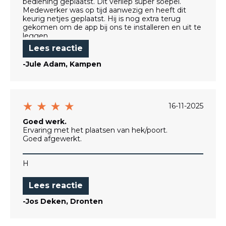
van Klompenburg!
bediening geplaatst. Dit verliep super soepel.
Medewerker was op tijd aanwezig en heeft dit
keurig netjes geplaatst. Hij is nog extra terug
gekomen om de app bij ons te installeren en uit te
leggen.
Lees reactie
H
-Jule Adam, Kampen
16-11-2025
Goed werk.
Ervaring met het plaatsen van hek/poort.
Goed afgewerkt.
H
Lees reactie
-Jos Deken, Dronten