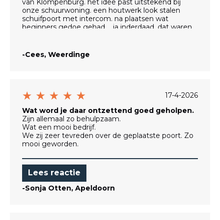
van Klompenburg. het idee past uitstekend bij
onze schuurwoning. een houtwerk look stalen
schuifpoort met intercom. na plaatsen wat
beginners gedoe gehad.... ja inderdaad, dat waren
wij zelf. begin juli is een zeer geschikte monteur
geweest, Johan H. bedankt, die alle kleine "issues"
heeft opgelost. ook al is hij de "electronica" man, hij
-Cees, Weerdinge
heeft ook de stalen rollen en het neuswiel opnieuw
afgesteld. wij zijn er zuiver blij ermee.
van Klompenburg, ga zo door met mooie hekken
verkopen en goede service. Wat wordt het mooi
langs de weg.....(-;
17-4-2026
Wat word je daar ontzettend goed geholpen.
Zijn allemaal zo behulpzaam.
Wat een mooi bedrijf.
We zij zeer tevreden over de geplaatste poort. Zo
mooi geworden.
H
Lees reactie
-Sonja Otten, Apeldoorn