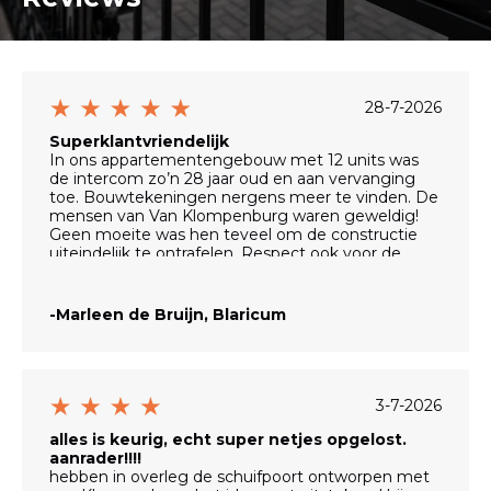
28-7-2026
Superklantvriendelijk
In ons appartementengebouw met 12 units was
de intercom zo’n 28 jaar oud en aan vervanging
toe. Bouwtekeningen nergens meer te vinden. De
mensen van Van Klompenburg waren geweldig!
Geen moeite was hen teveel om de constructie
uiteindelijk te ontrafelen. Respect ook voor de
manier waarop zij met de verschillende bewoners
zijn omgegaan.
Het systeem is nu geheel vernieuwd. We kunnen
-Marleen de Bruijn, Blaricum
weer 28 jaar vooruit.
Alles is ook supernetjes achtergelaten. Hulde!
Vooral aan Alexander.
3-7-2026
alles is keurig, echt super netjes opgelost.
aanrader!!!!
hebben in overleg de schuifpoort ontworpen met