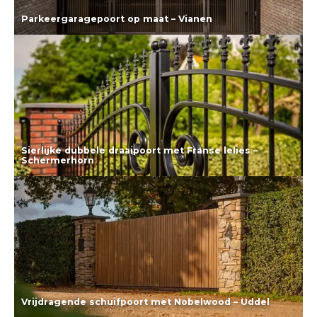
Parkeergaragepoort op maat – Vianen
Lees meer
Sierlijke dubbele draaipoort met Franse lelies –
Schermerhorn
Lees meer
Vrijdragende schuifpoort met Nobelwood – Uddel