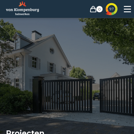
0
9.7
Projecten