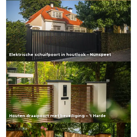
Lees meer
Elektrische schuifpoort in houtlook – Nunspeet
Lees meer
Houten draaipoort met beveiliging – ‘t Harde
Lees meer