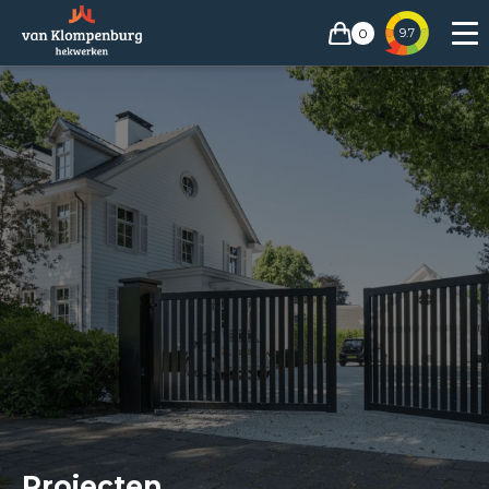
0
9.7
Projecten