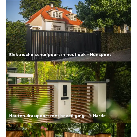
Lees meer
Elektrische schuifpoort in houtlook – Nunspeet
Lees meer
Houten draaipoort met beveiliging – ‘t Harde
Lees meer