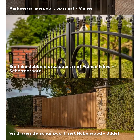
Parkeergaragepoort op maat – Vianen
Lees meer
Sierlijke dubbele draaipoort met Franse lelies –
Schermerhorn
Lees meer
Vrijdragende schuifpoort met Nobelwood – Uddel