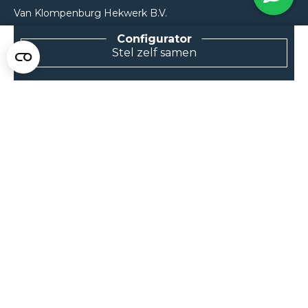
Van Klompenburg Hekwerk B.V.
De Rietkraag 11
8082 AA Elburg
Stel zelf samen
0525 216 070
info@klompenburg.eu