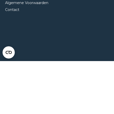
Algemene Voorwaarden
Contact
NEEM CONTACT MET ONS OP
Van Klompenburg Hekwerk B.V.
De Rietkraag 11
8082 AA Elburg
0525 216 070
info@klompenburg.eu