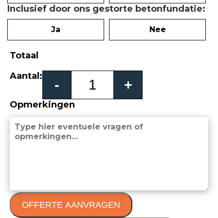
Inclusief door ons gestorte betonfundatie
Ja
Nee
Totaal
Avellana
Aantal:
-
+
vouwpoort
aantal
Opmerkingen
OFFERTE AANVRAGEN