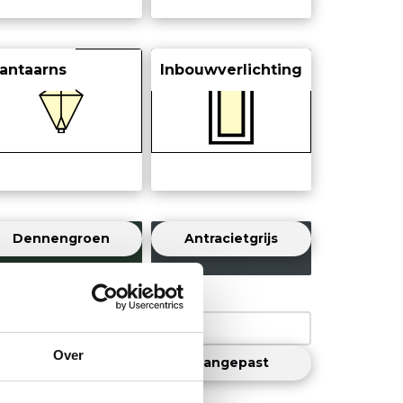
antaarns
Inbouwverlichting
Dennengroen
Antracietgrijs
Blauwgroen
Over
Aangepast
 montage