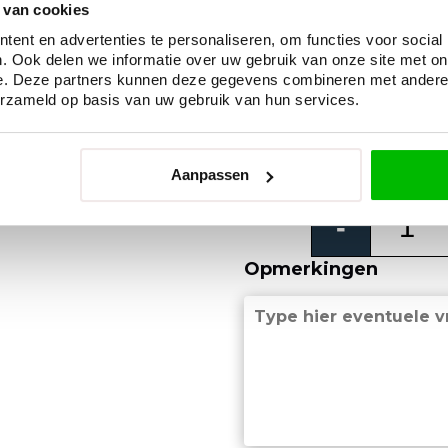
 van cookies
Ja
ent en advertenties te personaliseren, om functies voor social
. Ook delen we informatie over uw gebruik van onze site met on
Inclusief door ons ge
e. Deze partners kunnen deze gegevens combineren met andere i
erzameld op basis van uw gebruik van hun services.
Ja
Totaal
Aanpassen
Bellisimo
Aantal:
-
draaipoort
aantal
Opmerkingen