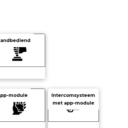
Handbediend
App-module
Intercomsysteem
met app-module