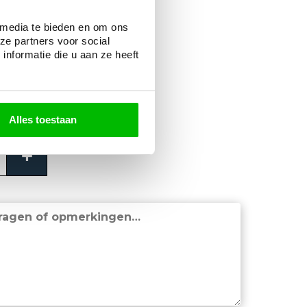
Nee
 media te bieden en om ons
ze partners voor social
storte betonfundatie
nformatie die u aan ze heeft
Nee
Alles toestaan
+