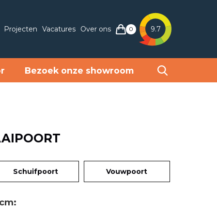
Projecten
Vacatures
Over ons
9.7
0
or
Bezoek onze showroom
AAIPOORT
Schuifpoort
Vouwpoort
 cm