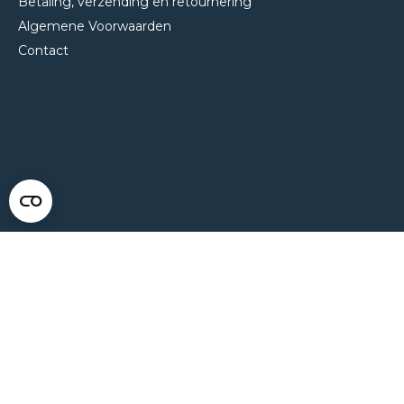
Betaling, verzending en retournering
Algemene Voorwaarden
Contact
NEEM CONTACT MET ONS OP
Van Klompenburg Hekwerk B.V.
De Rietkraag 11
8082 AA Elburg
0525 216 070
info@klompenburg.eu