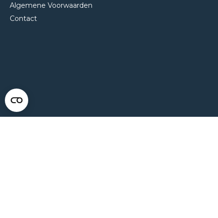
Algemene Voorwaarden
Contact
NEEM CONTACT MET ONS OP
Van Klompenburg Hekwerk B.V.
De Rietkraag 11
8082 AA Elburg
0525 216 070
info@klompenburg.eu