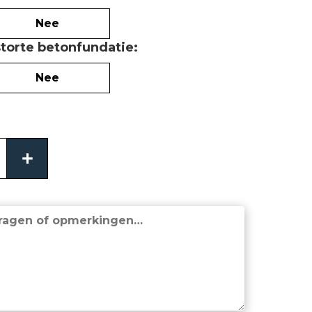
Nee
storte betonfundatie
Nee
+