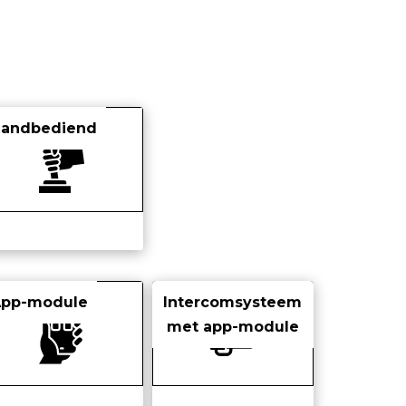
Handbediend
App-module
Intercomsysteem
met app-module