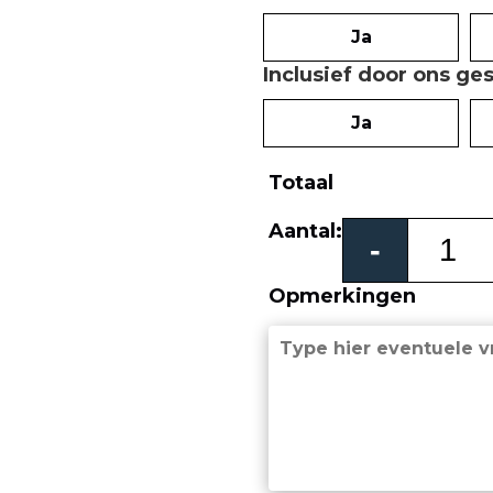
Ja
Inclusief door ons ge
Ja
Totaal
Vicenza
Aantal:
-
schuifpoort
aantal
Opmerkingen