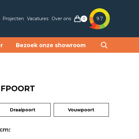
Projecten
Vacatures
Over ons
9.7
0
or
Bezoek onze showroom
IFPOORT
Draaipoort
Vouwpoort
 cm