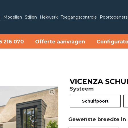
n
Modellen
Stijlen
Hekwerk
Toegangscontrole
Poortopeners
5 216 070
Offerte aanvragen
Configurat
VICENZA SCHU
Systeem
Schuifpoort
Gewenste breedte in