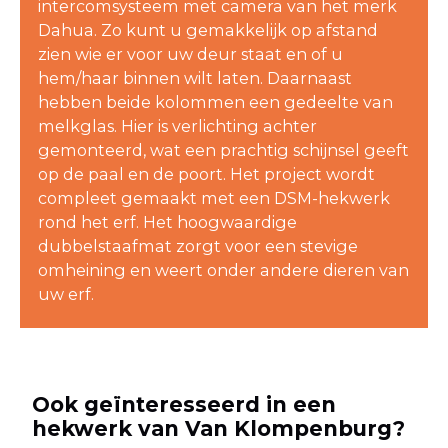
intercomsysteem met camera van het merk
Dahua. Zo kunt u gemakkelijk op afstand
zien wie er voor uw deur staat en of u
hem/haar binnen wilt laten. Daarnaast
hebben beide kolommen een gedeelte van
melkglas. Hier is verlichting achter
gemonteerd, wat een prachtig schijnsel geeft
op de paal en de poort. Het project wordt
compleet gemaakt met een DSM-hekwerk
rond het erf. Het hoogwaardige
dubbelstaafmat zorgt voor een stevige
omheining en weert onder andere dieren van
uw erf.
Ook geïnteresseerd in een
hekwerk van Van Klompenburg?