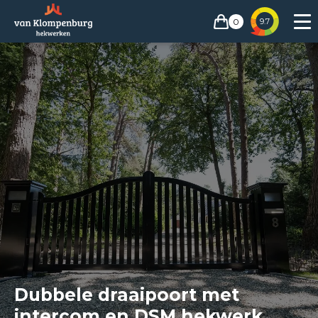
0
9.7
Dubbele draaipoort met
intercom en DSM hekwerk