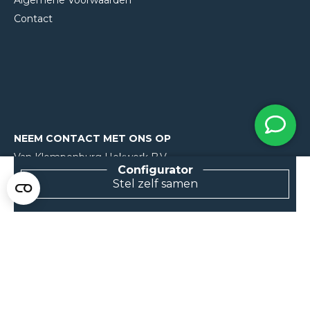
Algemene Voorwaarden
Contact
NEEM CONTACT MET ONS OP
Van Klompenburg Hekwerk B.V.
De Rietkraag 11
Stel zelf samen
8082 AA Elburg
0525 216 070
info@klompenburg.eu