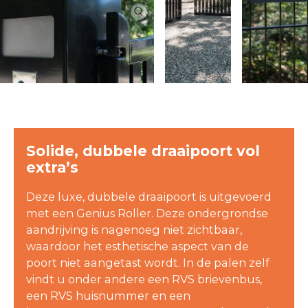
Solide, dubbele draaipoort vol
extra’s
Deze luxe, dubbele draaipoort is uitgevoerd
met een Genius Roller. Deze ondergrondse
aandrijving is nagenoeg niet zichtbaar,
waardoor het esthetische aspect van de
poort niet aangetast wordt. In de palen zelf
vindt u onder andere een RVS brievenbus,
een RVS huisnummer en een