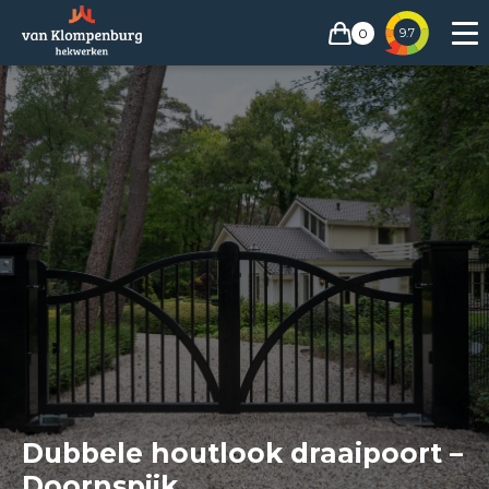
0
9.7
Dubbele houtlook draaipoort –
Doornspijk