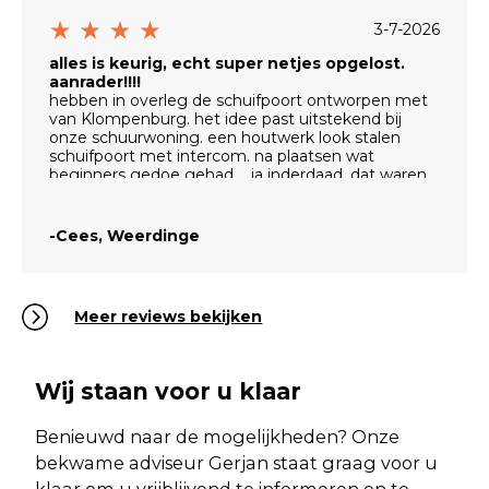
3-7-2026
alles is keurig, echt super netjes opgelost.
aanrader!!!!
hebben in overleg de schuifpoort ontworpen met
van Klompenburg. het idee past uitstekend bij
onze schuurwoning. een houtwerk look stalen
schuifpoort met intercom. na plaatsen wat
beginners gedoe gehad.... ja inderdaad, dat waren
wij zelf. begin juli is een zeer geschikte monteur
geweest, Johan H. bedankt, die alle kleine "issues"
heeft opgelost. ook al is hij de "electronica" man, hij
-Cees, Weerdinge
heeft ook de stalen rollen en het neuswiel opnieuw
afgesteld. wij zijn er zuiver blij ermee.
van Klompenburg, ga zo door met mooie hekken
verkopen en goede service. Wat wordt het mooi
Meer reviews bekijken
langs de weg.....(-;
Wij staan voor u klaar
Benieuwd naar de mogelijkheden? Onze
bekwame adviseur Gerjan staat graag voor u
klaar om u vrijblijvend te informeren en te