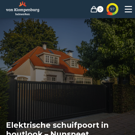
0
9.7
Elektrische schuifpoort in
houtlook – Nunspeet