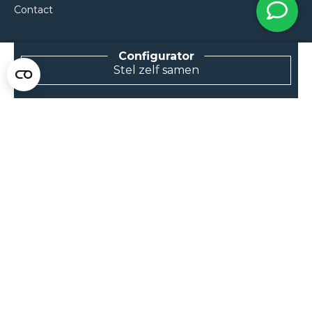
Contact
Stel zelf samen
NEEM CONTACT MET ONS OP
Van Klompenburg Hekwerk B.V.
De Rietkraag 11
8082 AA Elburg
0525 216 070
info@klompenburg.eu