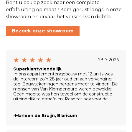
Bent u ook op zoek naar een complete
erfafsluiting op maat? Kom gerust langs in onze
showroom en ervaar het verschil van dichtbij.
Bezoek onze showroom
28-7-2026
Superklantvriendelijk
In ons appartementengebouw met 12 units was
de intercom zo’n 28 jaar oud en aan vervanging
toe. Bouwtekeningen nergens meer te vinden. De
mensen van Van Klompenburg waren geweldig!
Geen moeite was hen teveel om de constructie
uiteindelijk te ontrafelen. Respect ook voor de
manier waarop zij met de verschillende bewoners
zijn omgegaan.
Het systeem is nu geheel vernieuwd. We kunnen
-Marleen de Bruijn, Blaricum
weer 28 jaar vooruit.
Alles is ook supernetjes achtergelaten. Hulde!
Vooral aan Alexander.