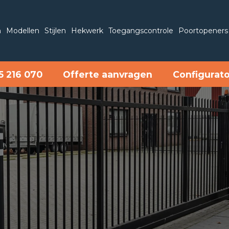
n
Modellen
Stijlen
Hekwerk
Toegangscontrole
Poortopeners
5 216 070
Offerte aanvragen
Configurat