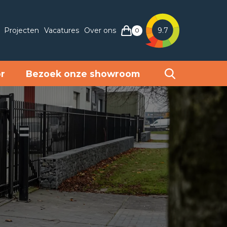
Projecten
Vacatures
Over ons
9.7
0
or
Bezoek onze showroom