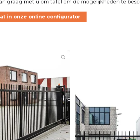
n graag met u om tafel om de mogelijkheden te besp
t in onze online configurator