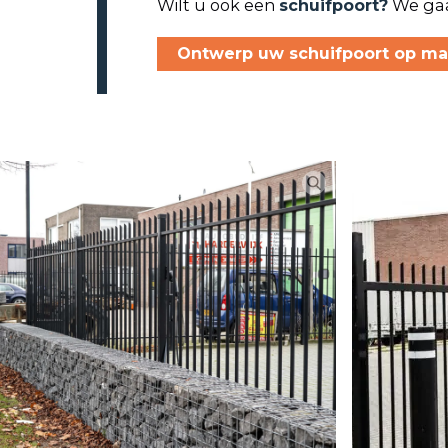
Wilt u ook een
schuifpoort?
We gaa
Ontwerp uw schuifpoort op maa