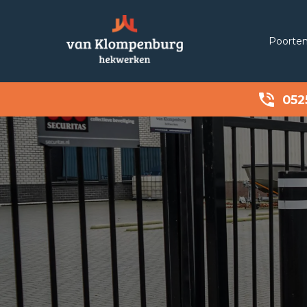
Poorte
052