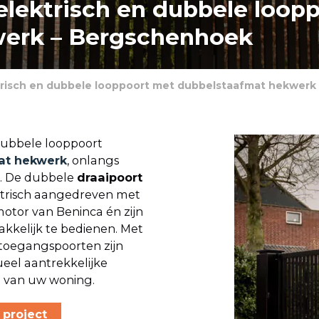
elektrisch en dubbele loop
werk – Bergschenhoek
ktrisch en dubbele looppoort met dubbelstaafmat hekwerk
 dubbele looppoort
at hekwerk
, onlangs
k. De dubbele
draaipoort
ktrisch aangedreven met
otor van Beninca én zijn
kelijk te bedienen. Met
 toegangspoorten zijn
eel aantrekkelijke
n van uw woning.
 project