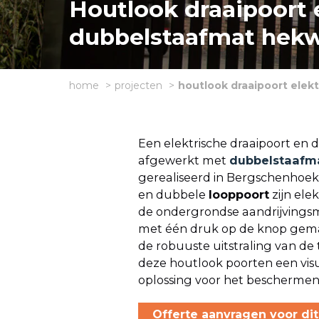
Houtlook draaipoort 
dubbelstaafmat hek
home
projecten
houtlook draaipoort ele
Een elektrische draaipoort en
afgewerkt met
dubbelstaafm
gerealiseerd in Bergschenhoe
en dubbele
looppoort
zijn ele
de ondergrondse aandrijvingsm
met één druk op de knop gemak
de robuuste uitstraling van de
deze houtlook poorten een visu
oplossing voor het bescherme
Offerte aanvragen voor dit