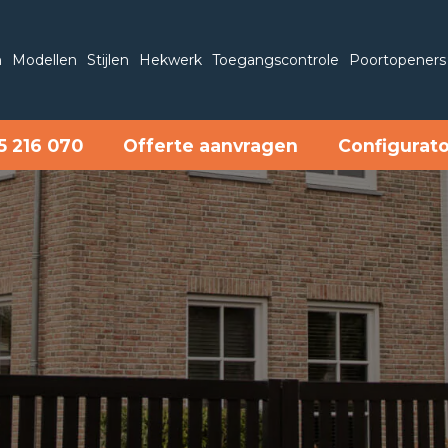
n
Modellen
Stijlen
Hekwerk
Toegangscontrole
Poortopeners
5 216 070
Offerte aanvragen
Configurat