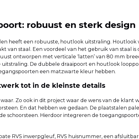
oort: robuust en sterk design
en heeft een robuuste, houtlook uitstraling. Houtlook w
kt van staal. Een voordeel van het gebruik van staal 
obuust ontworpen met verticale ‘latten’ van 80 mm bree
e uitstraling. De dubbele draaipoort en houtlook looppo
toegangspoorten een matzwarte kleur hebben.
erk tot in de kleinste details
waar. Zo ook in dit project waar de wens van de klant 
hoorsteen. En dat hebben we gedaan. De plaatstalen pa
n de schoorsteen. Hierdoor integreren de toegangspoo
coate RVS inwerpgleuf, RVS huisnummer, een afsluitbar