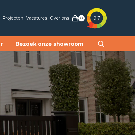
Projecten
Vacatures
Over ons
9.7
0
or
Bezoek onze showroom