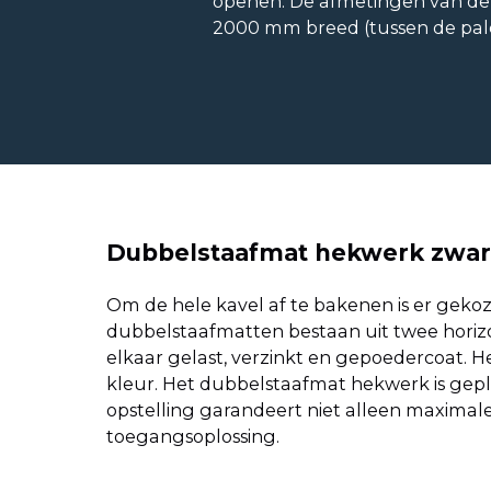
openen. De afmetingen van de 
2000 mm breed (tussen de pal
Dubbelstaafmat hekwerk zwar
Om de hele kavel af te bakenen is er geko
dubbelstaafmatten bestaan uit twee horiz
elkaar gelast, verzinkt en gepoedercoat.
kleur. Het dubbelstaafmat hekwerk is gepl
opstelling garandeert niet alleen maximale
toegangsoplossing.