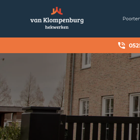
Poorte
052