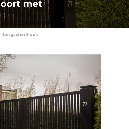
poort met
 - bergschenhoek