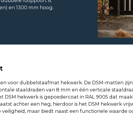
dubbele looppoort is
en) en 1300 mm hoog.
t
zen voor dubbelstaafmat hekwerk. De DSM-matten zijn 
ontale staaldraden van 8 mm en één verticale staald
 Het DSM hekwerk is gepoedercoat in RAL 9005 dat maa
aatst achter een heg, hierdoor is het DSM hekwerk vrij
 veiligheid, maar biedt naast een functionele waarde o