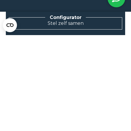
Stel zelf samen
NEEM CONTACT MET ONS OP
Van Klompenburg Hekwerk B.V.
De Rietkraag 11
8082 AA Elburg
0525 216 070
info@klompenburg.eu