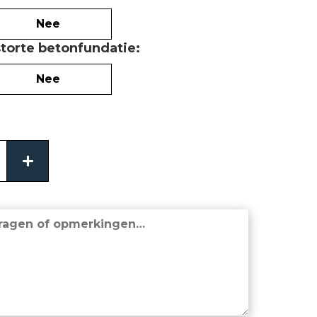
Nee
storte betonfundatie
Nee
+