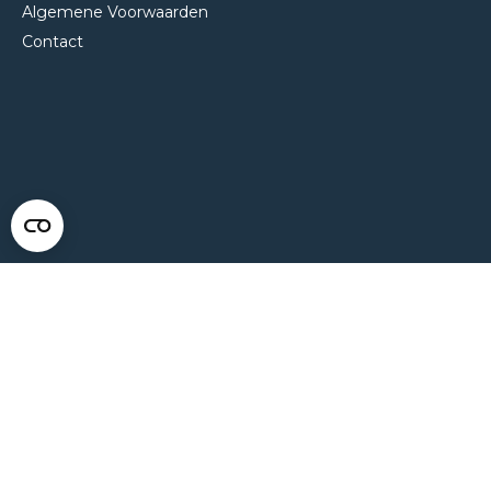
Algemene Voorwaarden
Contact
NEEM CONTACT MET ONS OP
Van Klompenburg Hekwerk B.V.
De Rietkraag 11
8082 AA Elburg
0525 216 070
info@klompenburg.eu