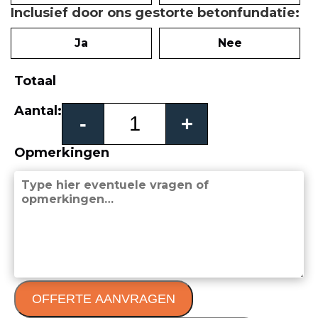
Inclusief door ons gestorte betonfundatie
Ja
Nee
Totaal
Livorno
Aantal:
-
+
schuifpoort
aantal
Opmerkingen
OFFERTE AANVRAGEN