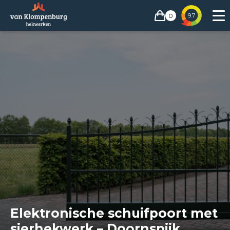
0
9.7
Elektronische schuifpoort met
sierhekwerk – Doornspijk