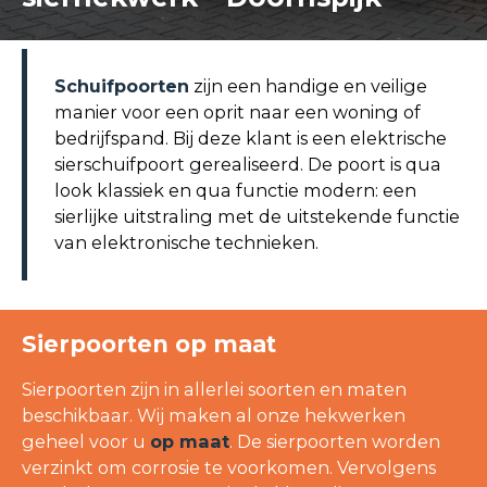
Schuifpoorten
zijn een handige en veilige
manier voor een oprit naar een woning of
bedrijfspand. Bij deze klant is een elektrische
sierschuifpoort gerealiseerd. De poort is qua
look klassiek en qua functie modern: een
sierlijke uitstraling met de uitstekende functie
van elektronische technieken.
Sierpoorten op maat
Sierpoorten zijn in allerlei soorten en maten
beschikbaar. Wij maken al onze hekwerken
geheel voor u
op maat
. De sierpoorten worden
verzinkt om corrosie te voorkomen. Vervolgens