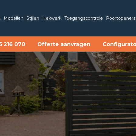
n
Modellen
Stijlen
Hekwerk
Toegangscontrole
Poortopeners
5 216 070
Offerte aanvragen
Configurat