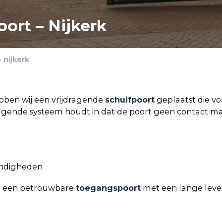
ort – Nijkerk
 nijkerk
ebben wij een vrijdragende
schuifpoort
geplaatst die vo
ijdragende systeem houdt in dat de poort geen contact m
andigheden
an een betrouwbare
toegangspoort
met een lange leve