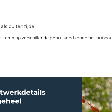
als buitenzijde
afgestemd op verschillende gebruikers binnen het huisho
twerkdetails
 geheel