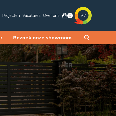
Projecten
Vacatures
Over ons
9.7
0
or
Bezoek onze showroom