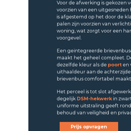
Voor de afwerking is gekozen v
voorzien van een uitgesneden
is afgestemd op het door de kl
palen zijn voorzien van verlichti
woning, wat zorgt voor een h
voorgevel.
Een geïntegreerde brievenbusg
maakt het geheel compleet. De
dezelfde kleur als de
poort
en 
uithaaldeur aan de achterzijde
brievenbus comfortabel maakt
Het perceel is tot slot afgewer
degelijk
DSM-hekwerk
in zwart
uniforme uitstraling geeft ron
behoud van veiligheid en privac
Prijs opvragen