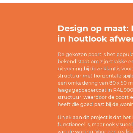
Design op maat:
in houtlook afwe
De gekozen poort is het popul
bekend staat om zijn strakke e
uitvoering bij deze klant is vo
structuur met horizontale spi
een omkadering van 80 x 50 mm
laags gepoedercoat in RAL 9005
structuur, waardoor de poort e
heeft die goed past bij de woni
Uniek aan dit project is dat he
functioneel is, maar ook visueel v
van de woning. Voor een realis