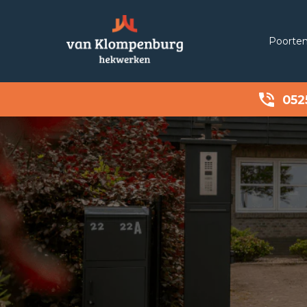
Poorte
052