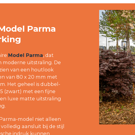
 Model Parma
rking
aire
Model Parma
, dat
n moderne uitstraling. De
orzien van een houtlook
jlen van 80 x 20 mm met
. Het geheel is dubbel-
 (zwart) met een fijne
en luxe matte uitstraling
ng.
t Parma-model niet alleen
olledig aansluit bij de stijl
tische indruk kunnen