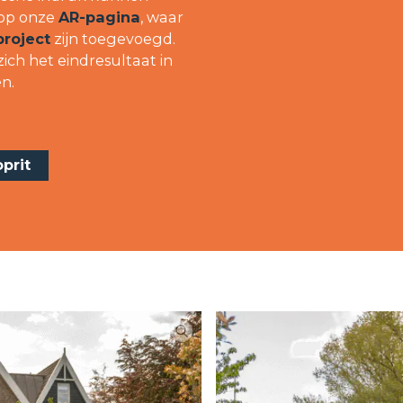
 op onze
AR-pagina
, waar
project
zijn toegevoegd.
ich het eindresultaat in
en.
prit