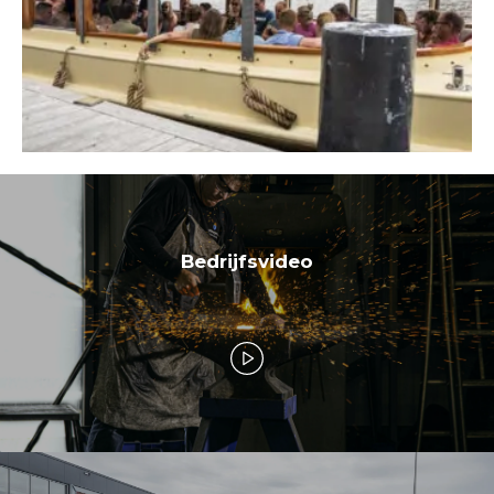
Goed salaris;
Vakantiegeld; ☀️
Na zeven maanden een vast contract;
Gezellige groep collega’s met een informele
sfeer; 😊
Bedrijfsvideo
Vrijdagmiddagborrels en leuke uitjes; 🍻
Uitdagende baan;
Telefoon en laptop van de zaak;
Goede pensioenregeling en 25 vakantiedagen;
Werkkleding- en schoenen;
Doorgroei- en opleidingsmogelijkheden.