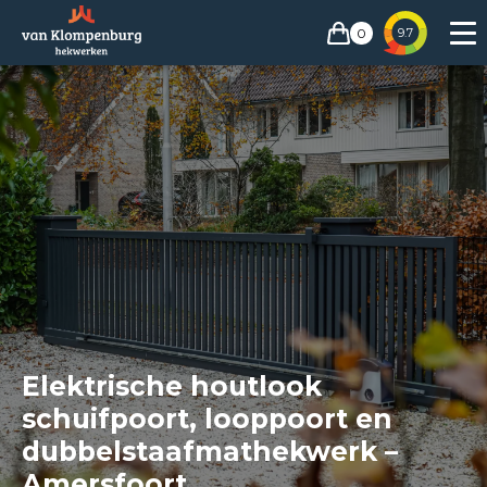
0
9.7
Elektrische houtlook
schuifpoort, looppoort en
dubbelstaafmathekwerk –
Amersfoort