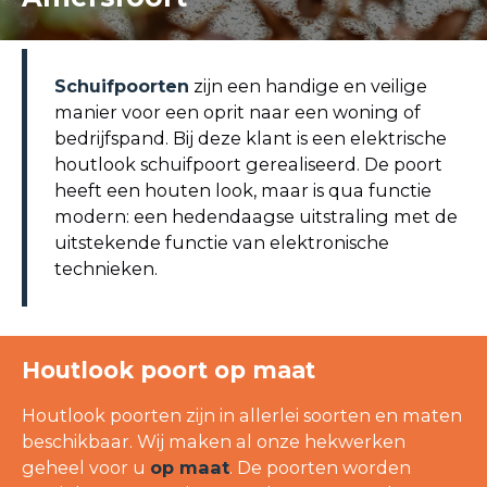
Schuifpoorten
zijn een handige en veilige
manier voor een oprit naar een woning of
bedrijfspand. Bij deze klant is een elektrische
houtlook schuifpoort gerealiseerd. De poort
heeft een houten look, maar is qua functie
modern: een hedendaagse uitstraling met de
uitstekende functie van elektronische
technieken.
Houtlook poort op maat
Houtlook poorten zijn in allerlei soorten en maten
beschikbaar. Wij maken al onze hekwerken
geheel voor u
op maat
. De poorten worden