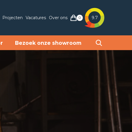
Projecten
Vacatures
Over ons
9.7
0
or
Bezoek onze showroom