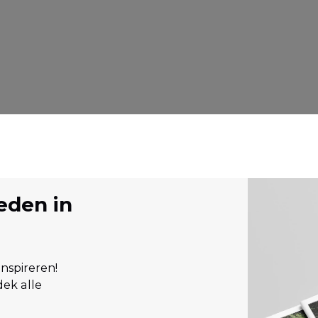
eden in
inspireren!
ek alle