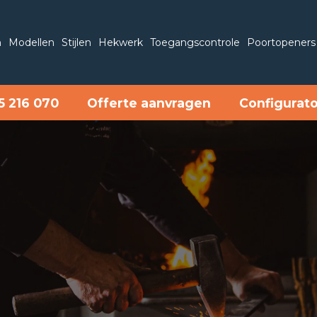
n
Modellen
Stijlen
Hekwerk
Toegangscontrole
Poortopeners
5 216 070
Offerte aanvragen
Configurat