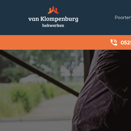
Poorte
052