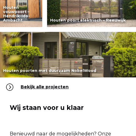
Houten
vouwpoort –
Hendrik-Ido-
Ambacht
Houten poort elektrisch – Reeuwijk
Lees meer
Lees meer
Houten poorten met duurzaam NobelWood
Bekijk alle projecten
Lees meer
Wij staan voor u klaar
Benieuwd naar de mogelijkheden? Onze