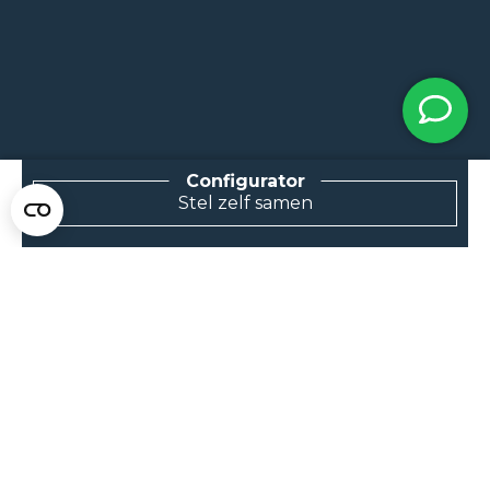
NEEM CONTACT MET ONS OP
Van Klompenburg Hekwerk B.V.
Stel zelf samen
De Rietkraag 11
8082 AA Elburg
0525 216 070
info@klompenburg.eu